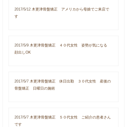
2017/5/12
木更津骨盤矯正 アメリカから母娘でご来店で
す
2017/5/9
木更津骨盤矯正 ４０代女性 姿勢が気になる
顔出しOK
2017/5/7
木更津骨盤矯正 休日出勤 ３０代女性 産後の
骨盤矯正 日曜日の施術
2017/5/7
木更津骨盤矯正 ５０代女性 ご紹介の患者さん
です