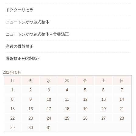
ドクターリセラ
ニュートンかつみ式整体
ニュートンかつみ式整体＋骨盤矯正
産後の骨盤矯正
骨盤矯正+姿勢矯正
2017年5月
月
火
水
木
金
土
日
1
2
3
4
5
6
7
8
9
10
11
12
13
14
15
16
17
18
19
20
21
22
23
24
25
26
27
28
29
30
31