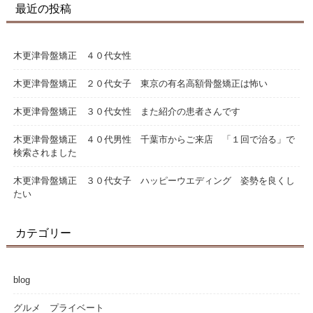
最近の投稿
木更津骨盤矯正 ４０代女性
木更津骨盤矯正 ２０代女子 東京の有名高額骨盤矯正は怖い
木更津骨盤矯正 ３０代女性 また紹介の患者さんです
木更津骨盤矯正 ４０代男性 千葉市からご来店 「１回で治る」で
検索されました
木更津骨盤矯正 ３０代女子 ハッピーウエディング 姿勢を良くし
たい
カテゴリー
blog
グルメ プライベート