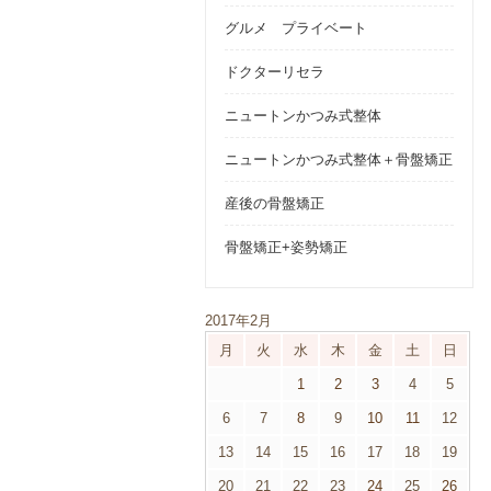
グルメ プライベート
ドクターリセラ
ニュートンかつみ式整体
ニュートンかつみ式整体＋骨盤矯正
産後の骨盤矯正
骨盤矯正+姿勢矯正
2017年2月
月
火
水
木
金
土
日
1
2
3
4
5
6
7
8
9
10
11
12
13
14
15
16
17
18
19
20
21
22
23
24
25
26