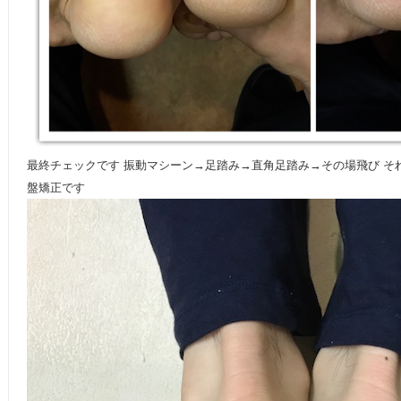
最終チェックです 振動マシーン→足踏み→直角足踏み→その場飛び そ
盤矯正です