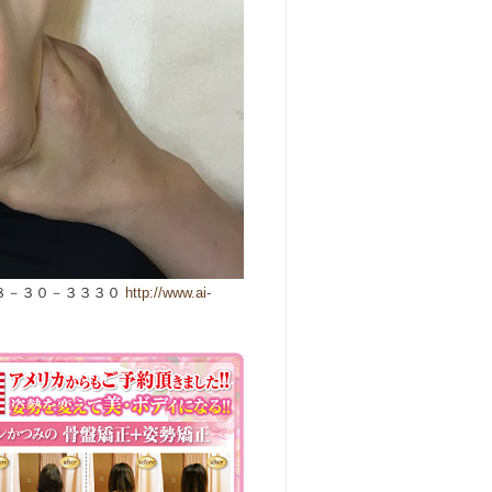
８－３０－３３３０
http://www.ai-