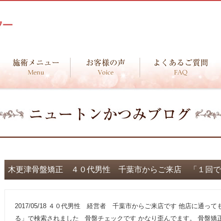
木更津骨盤矯正 ４０代男性 千葉市からご来店 「１回で
2017/05/18
４０代男性 経営者 千葉市からご来店です 他店に通って
る」で検索されました 骨盤チェックです かなり歪んでます。 骨盤矯