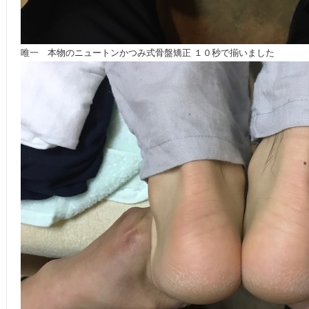
唯一 本物のニュートンかつみ式骨盤矯正 １０秒で揃いました